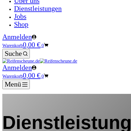
Über uns
Dienstleistungen
Jobs
Shop
Anmelden
0,00
€
Warenkorb
0
Suche
Anmelden
0,00
€
Warenkorb
0
Menü
Dienstleistun